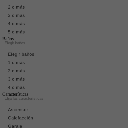
2 o más
3 o más
4 o más
5 o más
Baños
Elegir baños
Elegir baños
1 o más
2 o más
3 o más
4 o más
Características
Elija las características
Ascensor
Calefacción
Garaje