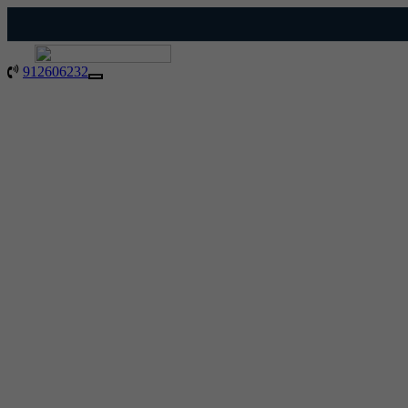
912606232
Toggle
navigation