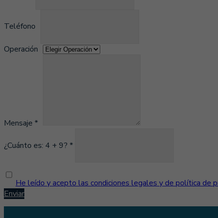
Teléfono
Operación
Mensaje *
¿Cuánto es: 4 + 9? *
He leído y acepto las condiciones legales y de política de p
Enviar