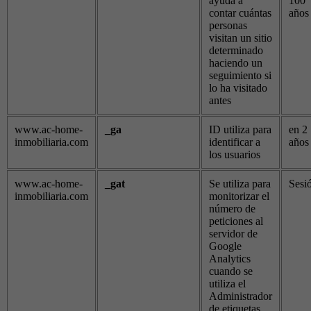
ayuda a
100
contar cuántas
años
personas
visitan un sitio
determinado
haciendo un
seguimiento si
lo ha visitado
antes
www.ac-home-
_ga
ID utiliza para
en 2
inmobiliaria.com
identificar a
años
los usuarios
www.ac-home-
_gat
Se utiliza para
Sesi
inmobiliaria.com
monitorizar el
número de
peticiones al
servidor de
Google
Analytics
cuando se
utiliza el
Administrador
de etiquetas