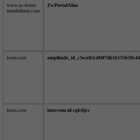
www.ac-home-
ZwPortalAlias
inmobiliaria.com
loom.com
amplitude_id_c5ece83cdf4f7db16155b59c4
loom.com
intercom-id-cgfc6jcc