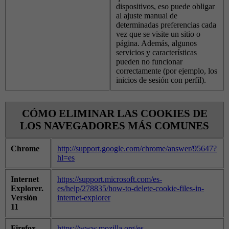
dispositivos, eso puede obligar
al ajuste manual de
determinadas preferencias cada
vez que se visite un sitio o
página. Además, algunos
servicios y características
pueden no funcionar
correctamente (por ejemplo, los
inicios de sesión con perfil).
CÓMO ELIMINAR LAS COOKIES DE
LOS NAVEGADORES MÁS COMUNES
Chrome
http://support.google.com/chrome/answer/95647?
hl=es
Internet
https://support.microsoft.com/es-
Explorer.
es/help/278835/how-to-delete-cookie-files-in-
Versión
internet-explorer
11
Firefox.
https://www.mozilla.org/es-