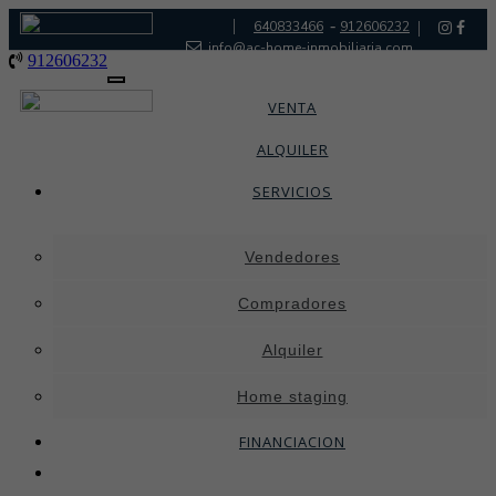
|
-
640833466
912606232
|
info@ac-home-inmobiliaria.com
912606232
Toggle
navigation
VENTA
ALQUILER
SERVICIOS
Vendedores
Compradores
Alquiler
Home staging
FINANCIACION