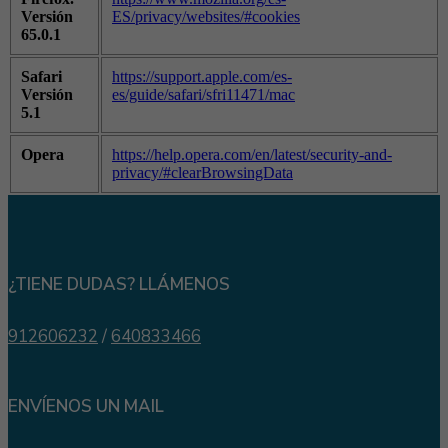
Versión
ES/privacy/websites/#cookies
65.0.1
Safari
https://support.apple.com/es-
Versión
es/guide/safari/sfri11471/mac
5.1
Opera
https://help.opera.com/en/latest/security-and-
privacy/#clearBrowsingData
¿TIENE DUDAS? LLÁMENOS
912606232
/
640833466
ENVÍENOS UN MAIL