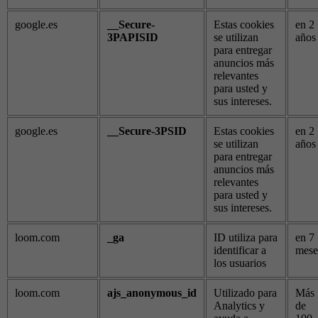
google.es
__Secure-
Estas cookies
en 2
3PAPISID
se utilizan
años
para entregar
anuncios más
relevantes
para usted y
sus intereses.
google.es
__Secure-3PSID
Estas cookies
en 2
se utilizan
años
para entregar
anuncios más
relevantes
para usted y
sus intereses.
loom.com
_ga
ID utiliza para
en 7
identificar a
mese
los usuarios
loom.com
ajs_anonymous_id
Utilizado para
Más
Analytics y
de