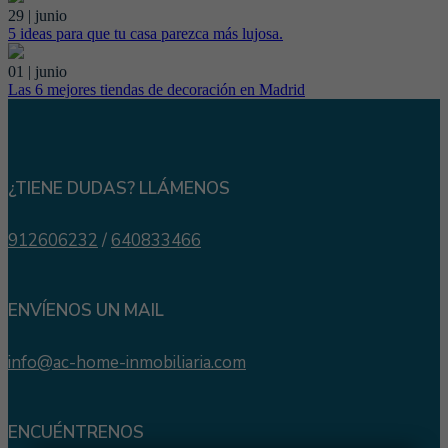
29 | junio
5 ideas para que tu casa parezca más lujosa.
01 | junio
Las 6 mejores tiendas de decoración en Madrid
¿TIENE DUDAS? LLÁMENOS
912606232
/
640833466
ENVÍENOS UN MAIL
info@ac-home-inmobiliaria.com
ENCUÉNTRENOS