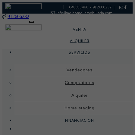
|
-
640833466
912606232
|
info@ac-home-inmobiliaria.com
912606232
Toggle
navigation
VENTA
ALQUILER
SERVICIOS
Vendedores
Compradores
Alquiler
Home staging
FINANCIACION